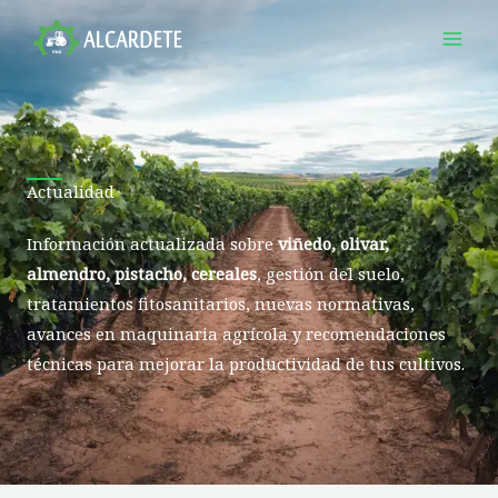
Ir
al
contenido
Actualidad
Información actualizada sobre
viñedo, olivar,
almendro, pistacho, cereales
, gestión del suelo,
tratamientos fitosanitarios, nuevas normativas,
avances en maquinaria agrícola y recomendaciones
técnicas para mejorar la productividad de tus cultivos.