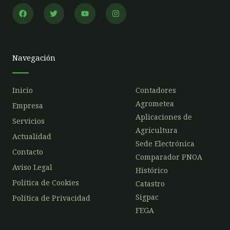
F
T
Y
I
a
w
o
n
c
i
u
s
e
t
t
t
b
t
u
a
o
e
b
g
o
r
e
r
Navegación
k
a
m
Inicio
Contadores
Agrometea
Empresa
Aplicaciones de
Servicios
Agricultura
Actualidad
Sede Electrónica
Contacto
Comparador PNOA
Aviso Legal
Histórico
Política de Cookies
Catastro
Sigpac
Política de Privacidad
FEGA