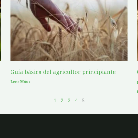
g
g
g
g
g
e
e
e
e
e
Guía básica del agricultor principiante
Leer Más »
1
2
3
4
5