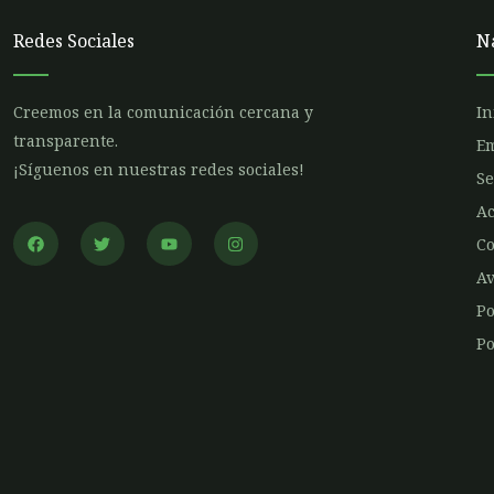
Redes Sociales
N
Creemos en la comunicación cercana y
In
transparente.
E
¡Síguenos en nuestras redes sociales!
Se
Ac
F
T
Y
I
a
w
o
n
Co
c
i
u
s
e
t
t
t
Av
b
t
u
a
o
e
b
g
Po
o
r
e
r
k
a
Po
m