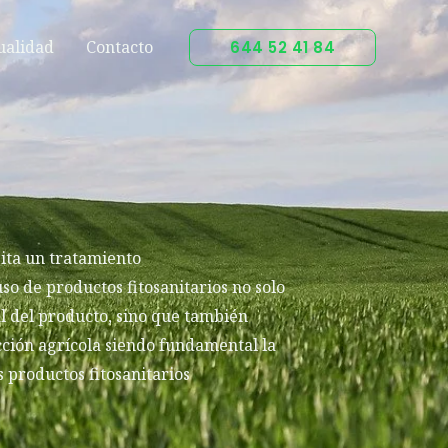
ualidad
Contacto
644 52 41 84
sita un tratamiento
uso de productos fitosanitarios no solo
al del producto, sino que también
ión agrícola siendo fundamental la
s productos fitosanitarios