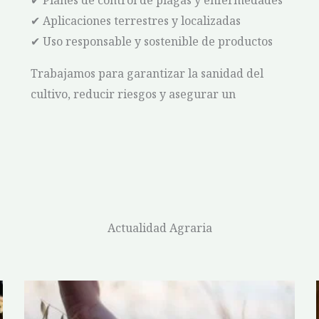
✔ Planes de control de plagas y enfermedades
✔ Aplicaciones terrestres y localizadas
✔ Uso responsable y sostenible de productos
Trabajamos para garantizar la sanidad del
cultivo, reducir riesgos y asegurar un
Actualidad Agraria
P
P
P
P
P
a
a
a
a
a