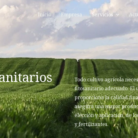
Inicio
Empresa
Servicios
Act
anitarios
Todo cultivo agrícola nece
fitosanitario adecuado. El 
proporciona la calidad fin
asegura una mayor producc
elección y aplicación de lo
y fertilizantes.