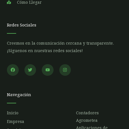
Cómo Llegar
Redes Sociales
Creemos en la comunicación cercana y transparente.
¡Síguenos en nuestras redes sociales!
F
T
Y
I
a
w
o
n
c
i
u
s
e
t
t
t
b
t
u
a
o
e
b
g
o
r
e
r
Navegación
k
a
m
Inicio
Contadores
Agrometea
Empresa
Aplicaciones de