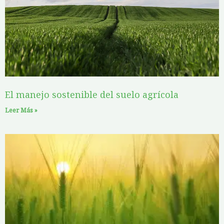
g
g
g
g
g
e
e
e
e
e
El manejo sostenible del suelo agrícola
Leer Más »