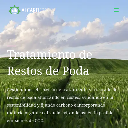
Ir
al
contenido
Tratamiento de
Restos de Poda
Gestionamos el servicio de tratamiento y triturado de
restos de poda ahorrando en costes, ayudando en la
sostenibilidad y fijando carbono e incorporando
materia orgánica al suelo evitando así en lo posible
emisiones de CO2.