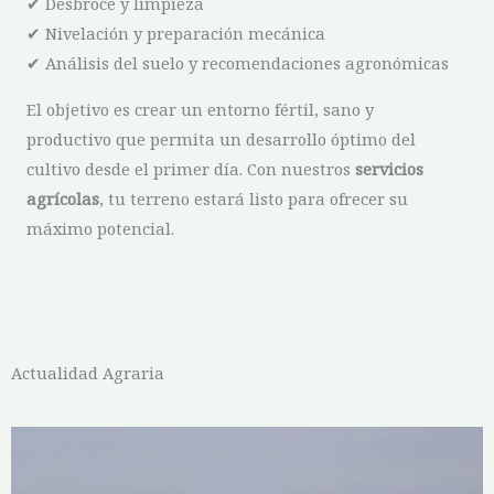
✔ Desbroce y limpieza
✔ Nivelación y preparación mecánica
✔ Análisis del suelo y recomendaciones agronómicas
El objetivo es crear un entorno fértil, sano y
productivo que permita un desarrollo óptimo del
cultivo desde el primer día. Con nuestros
servicios
agrícolas
, tu terreno estará listo para ofrecer su
máximo potencial.
Actualidad Agraria
P
P
P
P
P
a
a
a
a
a