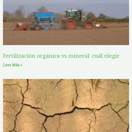
g
g
g
g
g
e
e
e
e
e
Fertilización orgánica vs mineral: cuál elegir
Leer Más »