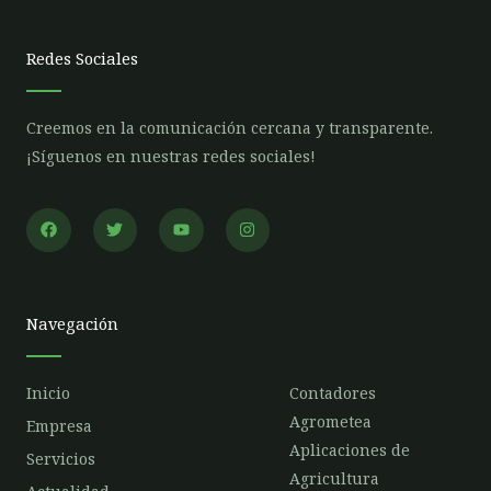
Redes Sociales
Creemos en la comunicación cercana y transparente.
¡Síguenos en nuestras redes sociales!
F
T
Y
I
a
w
o
n
c
i
u
s
e
t
t
t
b
t
u
a
o
e
b
g
o
r
e
r
Navegación
k
a
m
Inicio
Contadores
Agrometea
Empresa
Aplicaciones de
Servicios
Agricultura