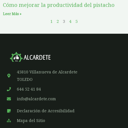
Cómo mejorar la productividad del pistacho
Leer Más »
1
2
3
4
5
45810 Villanueva de Alcardete
TOLEDO
644 52 41 84
info@alcardete.com
Declaración de Accesibilidad
Mapa del Sitio