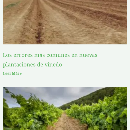
g
g
g
g
g
e
e
e
e
e
Los errores más comunes en nuevas
plantaciones de viñedo
Leer Más »