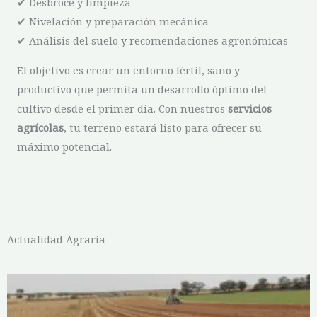
✔ Desbroce y limpieza
✔ Nivelación y preparación mecánica
✔ Análisis del suelo y recomendaciones agronómicas
El objetivo es crear un entorno fértil, sano y
productivo que permita un desarrollo óptimo del
cultivo desde el primer día. Con nuestros
servicios
agrícolas
, tu terreno estará listo para ofrecer su
máximo potencial.
Actualidad Agraria
P
P
P
P
P
a
a
a
a
a