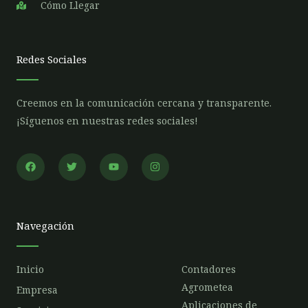
Cómo Llegar
Redes Sociales
Creemos en la comunicación cercana y transparente.
¡Síguenos en nuestras redes sociales!
F
T
Y
I
a
w
o
n
c
i
u
s
e
t
t
t
b
t
u
a
o
e
b
g
o
r
e
r
Navegación
k
a
m
Inicio
Contadores
Agrometea
Empresa
Aplicaciones de